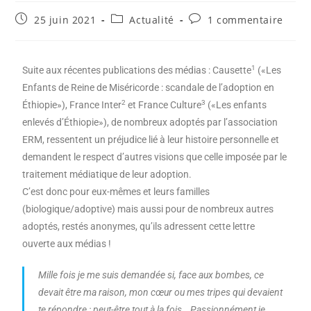
25 juin 2021
Actualité
1 commentaire
1
Suite aux récentes publications des médias : Causette
(«Les
Enfants de Reine de Miséricorde : scandale de l’adoption en
2
3
Éthiopie»), France Inter
et France Culture
(«Les enfants
enlevés d’Éthiopie»), de nombreux adoptés par l’association
ERM, ressentent un préjudice lié à leur histoire personnelle et
demandent le respect d’autres visions que celle imposée par le
traitement médiatique de leur adoption.
C’est donc pour eux-mêmes et leurs familles
(biologique/adoptive) mais aussi pour de nombreux autres
adoptés, restés anonymes, qu’ils adressent cette lettre
ouverte aux médias !
Mille fois je me suis demandée si, face aux bombes, ce
devait être ma raison, mon cœur ou mes tripes qui devaient
te répondre : peut-être tout à la fois… Passionnément je